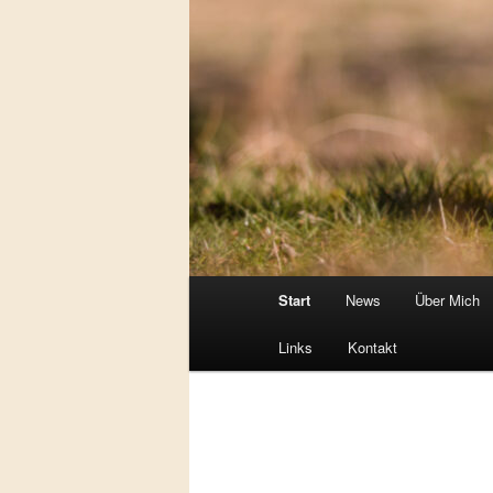
Hauptmenü
Start
News
Über Mich
Links
Kontakt